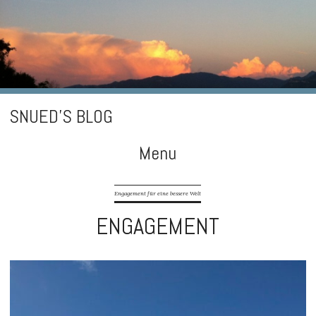
SNUED'S BLOG
Menu
Skip
Engagement für eine bessere Welt
to
ENGAGEMENT
content