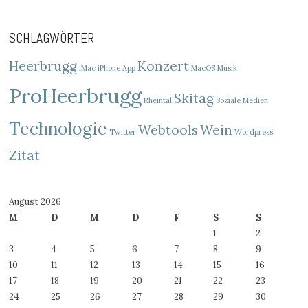
SCHLAGWÖRTER
Heerbrugg
Konzert
iMac
iPhone App
MacOS
Musik
ProHeerbrugg
Skitag
Rheintal
Soziale Medien
Technologie
Webtools
Wein
Twitter
Wordpress
Zitat
August 2026
M
D
M
D
F
S
S
1
2
3
4
5
6
7
8
9
10
11
12
13
14
15
16
17
18
19
20
21
22
23
24
25
26
27
28
29
30