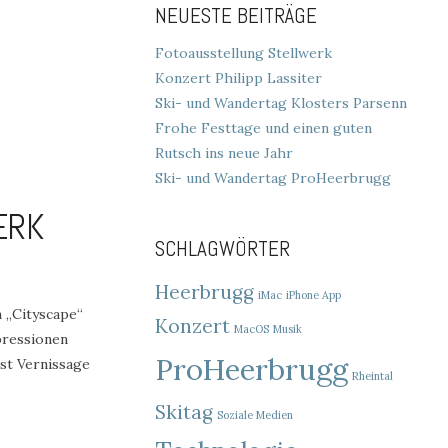
NEUESTE BEITRÄGE
Fotoausstellung Stellwerk
Konzert Philipp Lassiter
Ski- und Wandertag Klosters Parsenn
Frohe Festtage und einen guten
Rutsch ins neue Jahr
Ski- und Wandertag ProHeerbrugg
ERK
SCHLAGWÖRTER
Heerbrugg
iMac
iPhone App
 „Cityscape“
Konzert
MacOS
Musik
pressionen
ProHeerbrugg
st Vernissage
Rheintal
Skitag
Soziale Medien