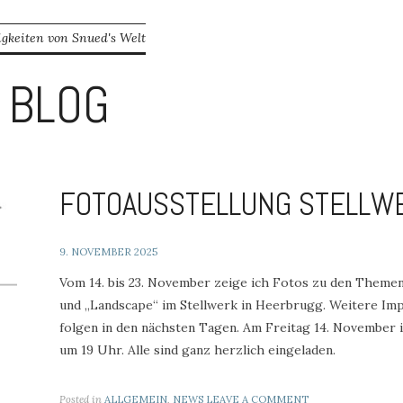
content
gkeiten von Snued's Welt
BLOG
FOTOAUSSTELLUNG STELLW
9. NOVEMBER 2025
Vom 14. bis 23. November zeige ich Fotos zu den Themen
und „Landscape“ im Stellwerk in Heerbrugg. Weitere Im
folgen in den nächsten Tagen. Am Freitag 14. November i
um 19 Uhr. Alle sind ganz herzlich eingeladen.
Posted in
ALLGEMEIN
,
NEWS
LEAVE A COMMENT