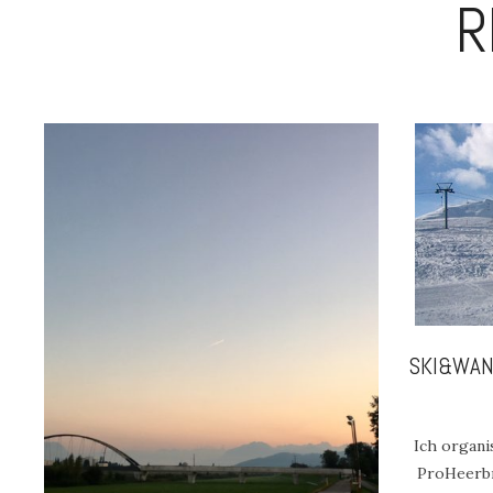
R
SKI&WA
Ich organi
ProHeerb