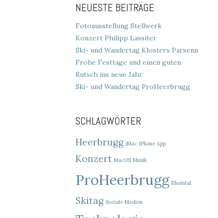
NEUESTE BEITRÄGE
Fotoausstellung Stellwerk
Konzert Philipp Lassiter
Ski- und Wandertag Klosters Parsenn
Frohe Festtage und einen guten
Rutsch ins neue Jahr
Ski- und Wandertag ProHeerbrugg
SCHLAGWÖRTER
Heerbrugg
iMac
iPhone App
Konzert
MacOS
Musik
ProHeerbrugg
Rheintal
Skitag
Soziale Medien