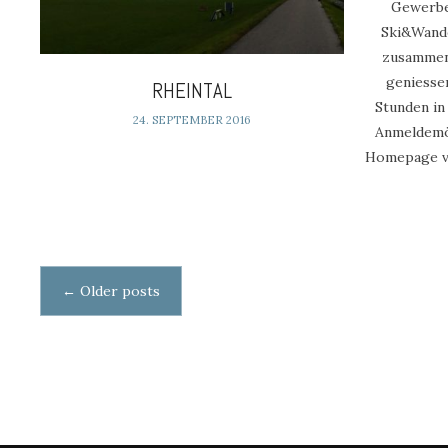
Gewerbe
Ski&Wande
zusammen 
geniesse
RHEINTAL
Stunden in
24. SEPTEMBER 2016
Anmeldemög
Homepage v
Posts
←
Older posts
navigation