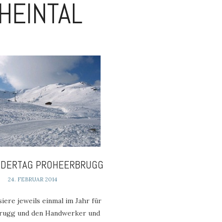
HEINTAL
content
NDERTAG PROHEERBRUGG
24. FEBRUAR 2014
siere jeweils einmal im Jahr für
rugg und den Handwerker und