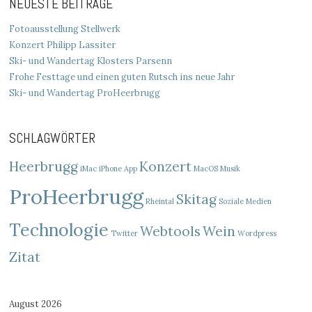
NEUESTE BEITRÄGE
Fotoausstellung Stellwerk
Konzert Philipp Lassiter
Ski- und Wandertag Klosters Parsenn
Frohe Festtage und einen guten Rutsch ins neue Jahr
Ski- und Wandertag ProHeerbrugg
SCHLAGWÖRTER
Heerbrugg
Konzert
iMac
iPhone App
MacOS
Musik
ProHeerbrugg
Skitag
Rheintal
Soziale Medien
Technologie
Webtools
Wein
Twitter
Wordpress
Zitat
August 2026